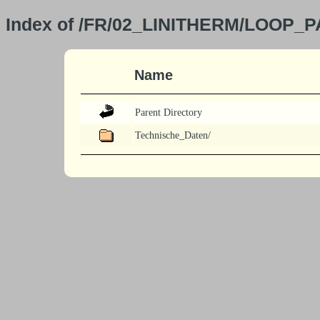
Index of /FR/02_LINITHERM/LOOP_P
Name
Parent Directory
Technische_Daten/